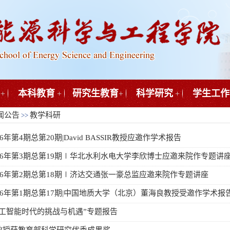
本科教育
研究生教育
科学研究
学生工作
+
+
+
+
闻公告
教学科研
>>
6年第4期总第20期|David BASSIR教授应邀作学术报告
26年第3期总第19期∣华北水利水电大学李欣博士应邀来院作专题讲
26年第2期总第18期∣济达交通张一豪总监应邀来院作专题讲座
26年第1期总第17期|中国地质大学（北京）董海良教授受邀作学术报
人工智能时代的挑战与机遇”专题报告