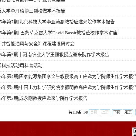
教授获教育部科学研究优秀成果奖
廷大学李丹琦博士到校做学术报告
25年第7期|北京科技大学李亚涛副教授应邀来院作学术报告
5年第6期| 巴黎萨克雷大学David Bassir教授莅校作学术讲座
矿井智能通风与安全》课程建设研讨会
25年第5期｜河南农业大学王恒教授应邀来院作学术报告
国科技活动周科普活动
25年第4期|国家能源集团李全生教授级高工应邀为学院师生作学术报
25年第3期|中国电力科学研究院李振明教高应邀为学院师生作学术报
25年第2期|成永刚教授应邀来学院作学术报告
共118条 1/8
首页
上页
下页
尾页