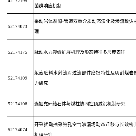
42172195
菌群响应机制
采动岩体裂隙-管道双重介质动态演化及渗流致灾
52174073
理
52174175
脉动水力裂缝扩展机理及形态特征多尺度表征
浆液磨料水射流对过流部件磨损特性及切割煤岩
52174109
力研究
52174108
连掘充矸结石体与煤柱协同控顶减沉机制研究
开采扰动抽采钻孔空气渗漏场动态迁移与长效密
52174074
机理研究