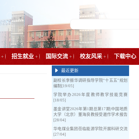
招生就业
国际交流
校友风采
下载中心
+
+
+
+
最近更新
副校长李振华调研指导学院“十五五”规划
编制[19/05]
学院举办2026年度教师教学技能竞赛
[18/05]
墨金讲堂2026年第1期总第17期|中国地质
大学（北京）董海良教授受邀作学术报告
[28/04]
华电煤业集团莅临能源学院开展科研交流
[27/04]