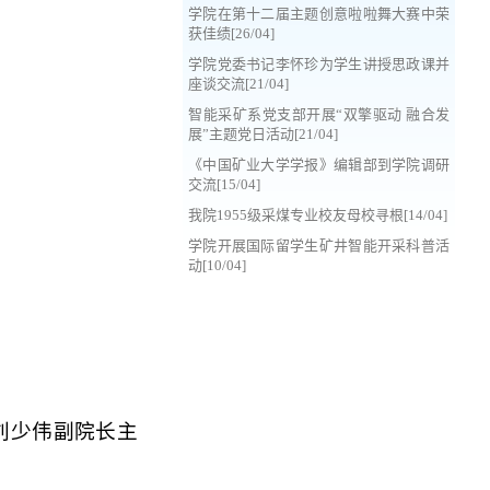
学院在第十二届主题创意啦啦舞大赛中荣
获佳绩[26/04]
学院党委书记李怀珍为学生讲授思政课并
座谈交流[21/04]
智能采矿系党支部开展“双擎驱动 融合发
展”主题党日活动[21/04]
《中国矿业大学学报》编辑部到学院调研
交流[15/04]
我院1955级采煤专业校友母校寻根[14/04]
学院开展国际留学生矿井智能开采科普活
动[10/04]
刘少伟副院长主