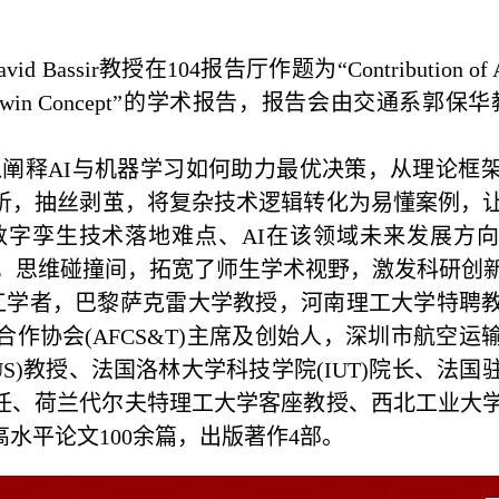
ir教授在104报告厅作题为“Contribution of AI a
hin Digital Twin Concept”的学术报告，报告会由交通系
念，深入阐释AI与机器学习如何助力最优决策，从理论
析，抽丝剥茧，将复杂技术逻辑转化为易懂案例，
字孪生技术落地难点、AI在该领域未来发展方
细致回应，思维碰撞间，拓宽了师生学术视野，激发科研创
部海外长江学者，巴黎萨克雷大学教授，河南理工大学特
作协会(AFCS&T)主席及创始人，深圳市航空运
US)教授、法国洛林大学科技学院(IUT)院长、法
发主任、荷兰代尔夫特理工大学客座教授、西北工业大
水平论文100余篇，出版著作4部。