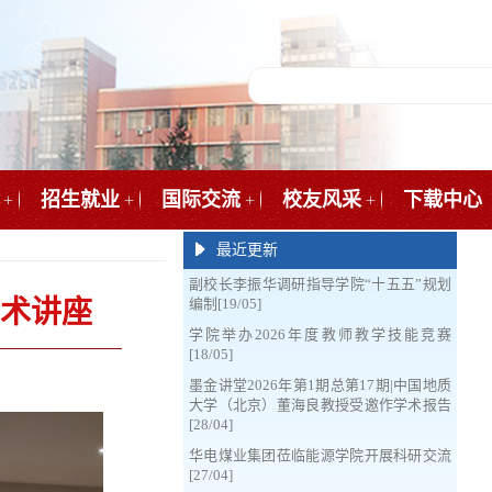
招生就业
国际交流
校友风采
下载中心
+
+
+
+
最近更新
副校长李振华调研指导学院“十五五”规划
作学术讲座
编制[19/05]
学院举办2026年度教师教学技能竞赛
[18/05]
墨金讲堂2026年第1期总第17期|中国地质
大学（北京）董海良教授受邀作学术报告
[28/04]
华电煤业集团莅临能源学院开展科研交流
[27/04]