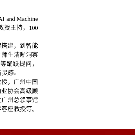
nd Machine
郭保华教授主持，100
框架搭建，到智能
让师生清晰洞察
向等踊跃提问，
新灵感。
聘教授，广州中国
输业协会高级顾
国驻广州总领事馆
学客座教授等。