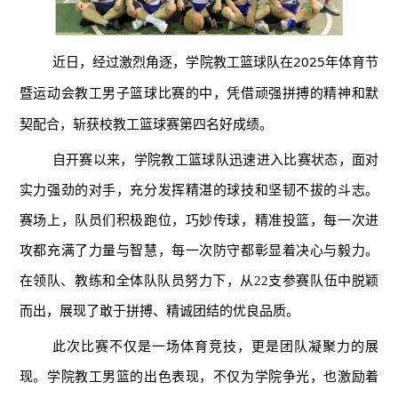
2025
年体育节
近日，经过激烈角逐，学院教工篮球队在
暨运动会教工男子篮球比赛的中，凭借顽强拼搏的精神和默
契配合，斩获校教工篮球赛第四名
好成绩。
自开赛以来，学院教工篮球队迅速进入比赛状态，面对
实力强劲的对手，充分发挥精湛的球技和坚韧不拔的斗志。
赛场上，队员们积极跑位，巧妙传球，精准投篮，每一次进
攻都充满了力量与智慧，每一次防守都彰显着决心与毅力。
在领队、教练和全体队队员努力下，从22支参赛队伍中脱颖
而出，展现了敢于拼搏、精诚团结的优良品质。
此次比赛不仅是一场体育竞技，更是团队凝聚力的展
现。学院教工男篮的出色表现，不仅为学院争光，也激励着