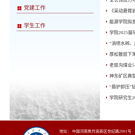
全长预应力
党建工作
《采动悬臂
能源学院拟
学生工作
学院2025
“消喷水辫
厚松散层下
老窑沟煤业5
神东矿区典
“盾护卸压”
学院研究生
地址： 中国河南焦作高新区世纪路2001号