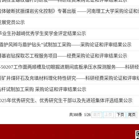
可调控全螺纹锚杆的研发——科研经费采购论证和评审结果公示
岩体破断扰振煤岩劣化控制》专著出版 ——河南理工大学采购论证和
发展党员公示
届毕业生孙越崎优秀学生奖学金评定结果公示
、盾护风辫与盾护钻头”试制加工采购——采购论证和评审结果公示
薄基岩钻探取芯工程服务项目——经费采购论证和评审结果公示
-50207工作面两顺槽及切眼掘进期间底板承压水探测服务——科研
型矿井煤矸石及充填材料理化特性研究——科研经费采购论证和评审
钻杆试制加工采购 采购论证和评审结果公示
2025年优秀研究生、优秀研究生干部以及先进班集体评选结果公示
共388条 1/26
首页
上页
下页
尾页