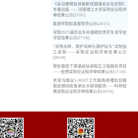
《采动悬臂岩体破断扰振煤岩劣化控制》
专著出版 ——河南理工大学采购论证和评
审结果公示[21/01]
能源学院拟发展党员公示[24/11]
学院2025届毕业生孙越崎优秀学生奖学金
评定结果公示[27/10]
“消喷水辫、盾护风辫与盾护钻头”试制加
工采购——采购论证和评审结果公示
[20/10]
厚松散层下薄基岩钻探取芯工程服务项目
——经费采购论证和评审结果公示[17/10]
老窑沟煤业5-50207工作面两顺槽及切眼
掘进期间底板承压水探测服务——科研经
费采购论证和评审结果公示[16/10]