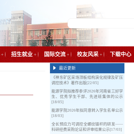
招生就业
国际交流
校友风采
下载中心
+
+
+
+
最近更新
《神东矿区采场顶板结构演化规律及矿压
调控技术》著作出版[22/05]
能源学院拟推荐参评2026年河南省三好学
生、优秀学生干部、先进班集体的公示
[18/05]
能源学院2026年拟同意转入学生名单公示
[18/03]
全长预应力可调控全螺纹锚杆的研发——
科研经费采购论证和评审结果公示[17/03]