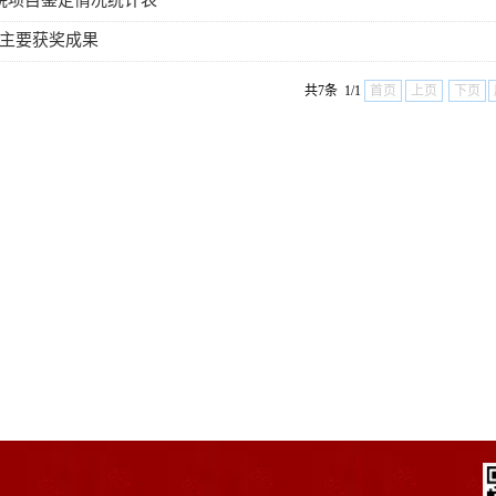
学院项目鉴定情况统计表
09年主要获奖成果
共7条 1/1
首页
上页
下页