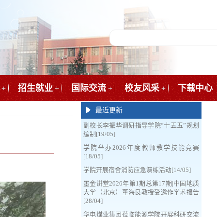
招生就业
国际交流
校友风采
下载中心
+
+
+
+
最近更新
副校长李振华调研指导学院“十五五”规划
编制[19/05]
学院举办2026年度教师教学技能竞赛
[18/05]
学院开展宿舍消防应急演练活动[14/05]
墨金讲堂2026年第1期总第17期|中国地质
大学（北京）董海良教授受邀作学术报告
[28/04]
华电煤业集团莅临能源学院开展科研交流